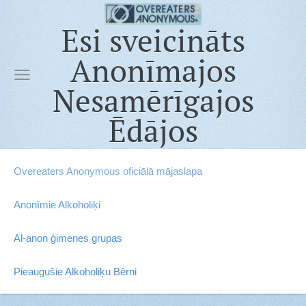
Esi sveicināts
Anonīmajos
Nesamērīgajos
Ēdājos
Overeaters Anonymous oficiālā mājaslapa
Anonīmie Alkoholiķi
Al-anon ģimenes grupas
Pieaugušie Alkoholiķu Bērni