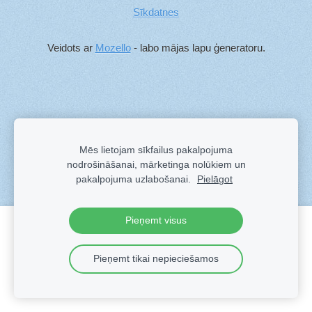
Sīkdatnes
Veidots ar
Mozello
- labo mājas lapu ģeneratoru.
Mēs lietojam sīkfailus pakalpojuma
nodrošināšanai, mārketinga nolūkiem un
pakalpojuma uzlabošanai.
Pielāgot
Pieņemt visus
Izveido savu mājaslapu vai e-veikalu ar Mozello!
Ātri, viegli, bez programmēšanas.
Pieņemt tikai nepieciešamos
Uzzināt vairāk