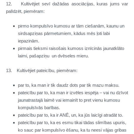
12.
Kultivējiet sevī dažādas asociācijas, kuras jums var
palīdzēt, piemēram:
pirmo kompulsīvo kumosu ar tām ciešanām, kaunu un
sirdsapziņas pārmetumiem, kādus mēs ļoti labi
iepazinām.
pirmais tieksmi raisošais kumoss iznīcinās jaunatklāto
laimi, pašapziņu un dvēseles mieru.
13.
Kultivējiet pateicību, piemēram:
par to, ka man ir tik daudz dots par tik mazu maksu.
pateicību par to, ka man ir izvēles iespēja – vai nu dzīvot
jaunatrastajā laimē vai iemainīt to pret vienu kumosu
kompulsīvās barības.
pateicību par to, ka ir ANĒ, un, ka jūs laicīgi atradāt to.
pateicību par to, ka es esmu tikai tādas slimības upuris,
ko sauc par kompulsīvo ēšanu, ka tu neesi vājas gribas