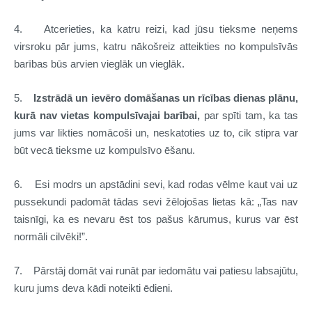
4. Atcerieties, ka katru reizi, kad jūsu tieksme neņems
virsroku pār jums, katru nākošreiz atteikties no kompulsīvās
barības būs arvien vieglāk un vieglāk.
5.
Izstrādā un ievēro domāšanas un rīcības dienas plānu,
kurā nav vietas kompulsīvajai barībai,
par spīti tam, ka tas
jums var likties nomācoši un, neskatoties uz to, cik stipra var
būt vecā tieksme uz kompulsīvo ēšanu.
6. Esi modrs un apstādini sevi, kad rodas vēlme kaut vai uz
pussekundi padomāt tādas sevi žēlojošas lietas kā: „Tas nav
taisnīgi, ka es nevaru ēst tos pašus kārumus, kurus var ēst
normāli cilvēki!”.
7. Pārstāj domāt vai runāt par iedomātu vai patiesu labsajūtu,
kuru jums deva kādi noteikti ēdieni.