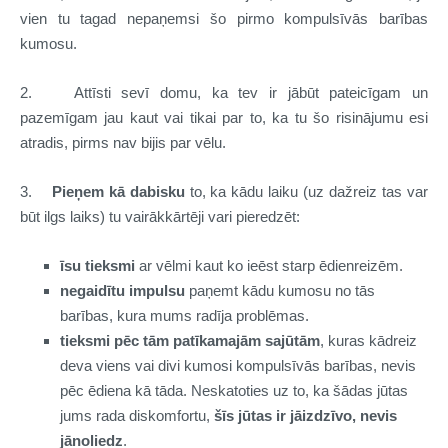
vien tu tagad nepaņemsi šo pirmo kompulsīvās barības
kumosu.
2. Attīsti sevī domu, ka tev ir jābūt pateicīgam un
pazemīgam jau kaut vai tikai par to, ka tu šo risinājumu esi
atradis, pirms nav bijis par vēlu.
3.
Pieņem kā dabisku
to, ka kādu laiku (uz dažreiz tas var
būt ilgs laiks) tu vairākkārtēji vari pieredzēt:
īsu tieksmi
ar vēlmi kaut ko ieēst starp ēdienreizēm.
negaidītu impulsu
paņemt kādu kumosu no tās
barības, kura mums radīja problēmas.
tieksmi pēc tām patīkamajām sajūtām
, kuras kādreiz
deva viens vai divi kumosi kompulsīvās barības, nevis
pēc ēdiena kā tāda. Neskatoties uz to, ka šādas jūtas
jums rada diskomfortu,
šīs jūtas ir jāizdzīvo, nevis
jānoliedz
.