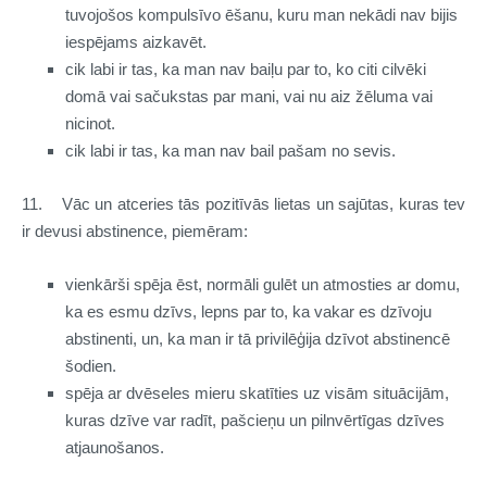
tuvojošos kompulsīvo ēšanu, kuru man nekādi nav bijis
iespējams aizkavēt.
cik labi ir tas, ka man nav baiļu par to, ko citi cilvēki
domā vai sačukstas par mani, vai nu aiz žēluma vai
nicinot.
cik labi ir tas, ka man nav bail pašam no sevis.
11.
Vāc un atceries tās pozitīvās lietas un sajūtas, kuras tev
ir devusi abstinence, piemēram:
vienkārši spēja ēst, normāli gulēt un atmosties ar domu,
ka es esmu dzīvs, lepns par to, ka vakar es dzīvoju
abstinenti, un, ka man ir tā privilēģija dzīvot abstinencē
šodien.
spēja ar dvēseles mieru skatīties uz visām situācijām,
kuras dzīve var radīt, pašcieņu un pilnvērtīgas dzīves
atjaunošanos.