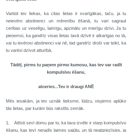
Varbūt tev liekas, ka citas lietas ir svarīgākas, taču, ja tu
neievēro abstinenci un mērenību ēšanā, tu vari sagraut
cerības uz veselīgu, laimīgu, apzinātu un mierīgu dzīvi. Ja tu
pieņemsi, ka gandrīz visas lietas tavā dzīvē ir atkarīgas no tā,
vai tu ievērosi abstinenci vai nē, tad gandrīz droši var teikt, ka
tu varēsi dzīvot atturībā.
Tādēļ, pirms tu paņem pirmo kumosu, kas tev var radīt
kompulsīvu ēšanu,
atceries...Tev ir draugi ANĒ
Mēs iesakām, ja tev uznāk tieksme, lūdzu, vispirms aplūko
tās lietas, par kurām būs rakstīts zemāk.
1. Attīsti sevī domu par to, ka tava izvēle ir starp kompulsīvo
ēšanu, kas tevī neradīs laimes sajūtu, un tā neatgriezīsies, ja