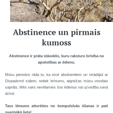
Abstinence un pirmais
kumoss
Abstinence ir prāta stāvoklis, kuru raksturo brīvība no
apsēstības ar ēdienu.
Mūsu pieredze rāda to, ka esot abstinentiem un strādājot ar
Divpadsmit soļiem, notiek brīnums, atgriežas mūsu veselais
saprāts. Mēs vairs nevēlamies šos ēdienus vai uzvedību savā
dzīvē.
Tavs lēmums atturēties no kompulsīvās ēšanas ir pati
svarīgākā lieta!