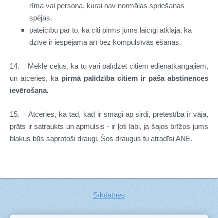
rīma vai persona, kurai nav normālas spriešanas
spējas.
pateicību par to, ka citi pirms jums laicīgi atklāja, ka
dzīve ir iespējama arī bez kompulsīvās ēšanas.
14.
Meklē ceļus, kā tu vari palīdzēt citiem ēdienatkarīgajiem,
un atceries, ka
pirmā palīdzība citiem ir paša abstinences
ievērošana.
15.
Atceries, ka tad, kad ir smagi ap sirdi, pretestība ir vāja,
prāts ir satraukts un apmulsis - ir ļoti labi, ja šajos brīžos jums
blakus būs saprotoši draugi. Šos draugus tu atradīsi ANĒ.
Sīkdatnes