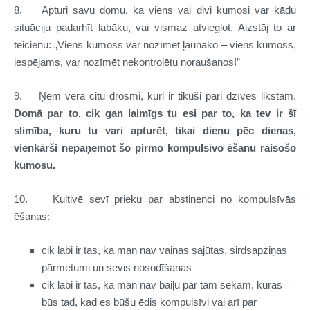
8. Apturi savu domu, ka viens vai divi kumosi var kādu
situāciju padarhīt labāku, vai vismaz atvieglot. Aizstāj to ar
teicienu: „Viens kumoss var nozīmēt ļaunāko – viens kumoss,
iespējams, var nozīmēt nekontrolētu noraušanos!”
9. Ņem vērā citu drosmi, kuri ir tikuši pāri dzīves likstām.
Domā par to,
cik gan laimīgs tu esi par to, ka tev ir šī
slimība, kuru tu vari apturēt, tikai dienu pēc dienas,
vienkārši nepaņemot šo pirmo kompulsīvo ēšanu raisošo
kumosu.
10.
Kultivē sevī prieku par abstinenci no kompulsīvās
ēšanas:
cik labi ir tas, ka man nav vainas sajūtas, sirdsapziņas
pārmetumi un sevis nosodīšanas
cik labi ir tas, ka man nav baiļu par tām sekām, kuras
būs tad, kad es būšu ēdis kompulsīvi vai arī par