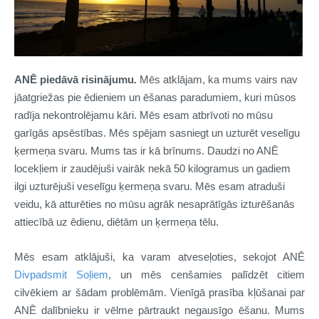
ANĒ piedāvā risinājumu
.
Mēs atklājam, ka mums vairs nav
jāatgriežas pie ēdieniem un ēšanas paradumiem, kuri mūsos
radīja nekontrolējamu kāri. Mēs esam atbrīvoti no mūsu
garīgās apsēstības. Mēs spējam sasniegt un uzturēt veselīgu
ķermeņa svaru. Mums tas ir kā brīnums. Daudzi no ANĒ
locekļiem ir zaudējuši vairāk nekā 50 kilogramus un gadiem
ilgi uzturējuši veselīgu ķermeņa svaru. Mēs esam atraduši
veidu, kā atturēties no mūsu agrāk nesaprātīgās izturēšanās
attiecībā uz ēdienu, diētām un ķermeņa tēlu.
Mēs esam atklājuši, ka varam atveseļoties, sekojot ANĒ
Divpadsmit Soļiem
, un mēs cenšamies palīdzēt citiem
cilvēkiem ar šādam problēmām. Vienīgā prasība kļūšanai par
ANĒ dalībnieku ir vēlme pārtraukt negausīgo ēšanu. Mums