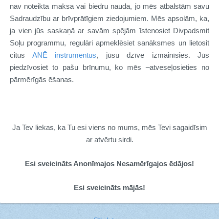
nav noteikta maksa vai biedru nauda, jo mēs atbalstām savu
Sadraudzību ar brīvprātīgiem ziedojumiem. Mēs apsolām, ka,
ja vien jūs saskaņā ar savām spējām īstenosiet Divpadsmit
Soļu programmu, regulāri apmeklēsiet sanāksmes un lietosit
citus
ANĒ instrumentus
, jūsu dzīve izmainīsies. Jūs
piedzīvosiet to pašu brīnumu, ko mēs –atveseļosieties no
pārmērīgās ēšanas.
Ja Tev liekas, ka Tu esi viens no mums, mēs Tevi sagaidīsim
ar atvērtu sirdi.
Esi sveicināts Anonīmajos Nesamērīgajos ēdājos!
Esi sveicināts mājās!